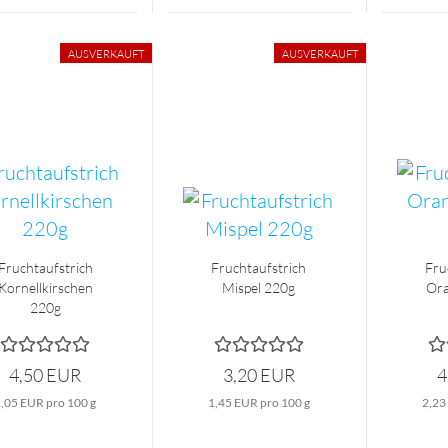
AUSVERKAUFT
AUSVERKAUFT
Fruchtaufstrich
Fruchtaufstrich
Fru
Kornellkirschen
Mispel 220g
Ora
220g
4,50 EUR
3,20 EUR
4
2,05 EUR pro 100 g
1,45 EUR pro 100 g
2,23