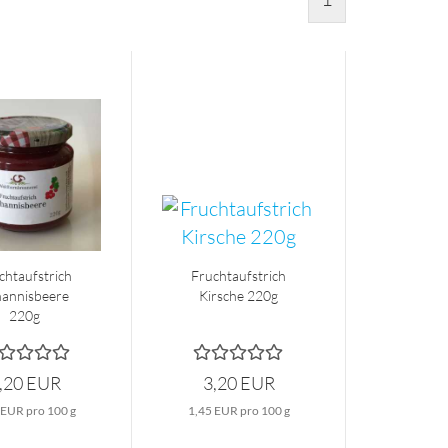
chtaufstrich
Fruchtaufstrich
hannisbeere
Kirsche 220g
220g
,20 EUR
3,20 EUR
 EUR pro 100 g
1,45 EUR pro 100 g