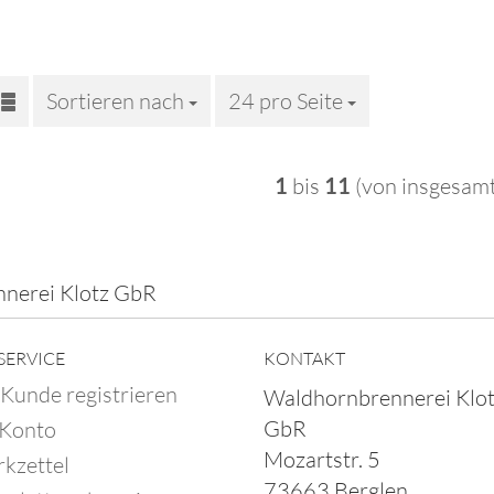
Sortieren nach
Sortieren nach
24 pro Seite
pro Seite
1
bis
11
(von insgesam
nerei Klotz GbR
SERVICE
KONTAKT
 Kunde registrieren
Waldhornbrennerei Klo
GbR
 Konto
Mozartstr. 5
kzettel
73663 Berglen