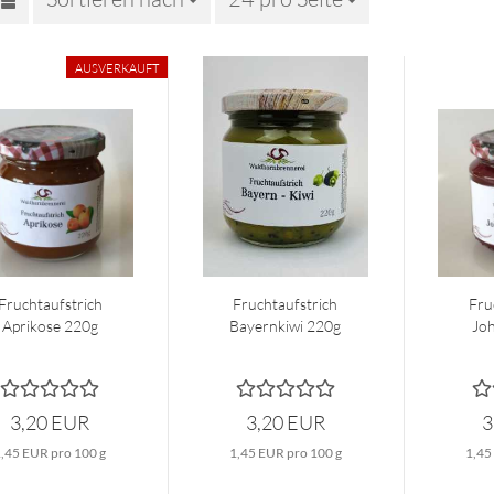
AUSVERKAUFT
Fruchtaufstrich
Fruchtaufstrich
Fru
Aprikose 220g
Bayernkiwi 220g
Jo
3,20 EUR
3,20 EUR
3
1,45 EUR pro 100 g
1,45 EUR pro 100 g
1,45