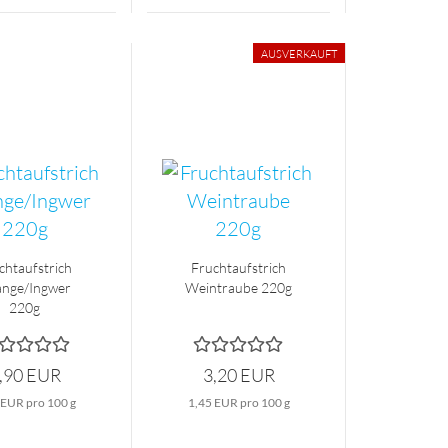
AUSVERKAUFT
chtaufstrich
Fruchtaufstrich
nge/Ingwer
Weintraube 220g
220g
,90 EUR
3,20 EUR
 EUR pro 100 g
1,45 EUR pro 100 g