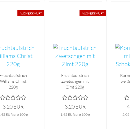
AUSVERKAUFT
AUSVERKAUFT
Fruchtaufstrich
Fruchtaufstrich
Korne
Williams Christ
Zwetschgen mit
weiß
220g
Zimt 220g
3,20 EUR
3,20 EUR
4
1,45 EUR pro 100 g
1,45 EUR pro 100 g
2,05