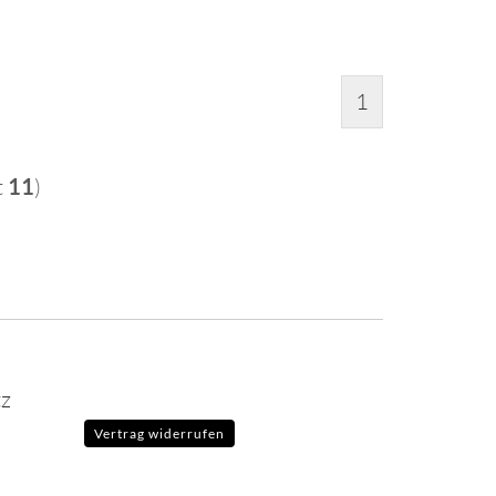
1
t
11
)
tz
Vertrag widerrufen