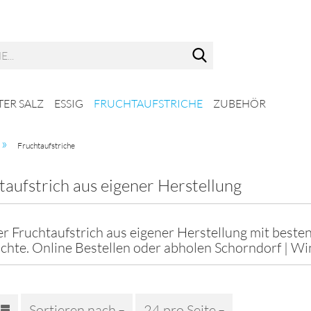
Suche...
ER SALZ
ESSIG
FRUCHTAUFSTRICHE
ZUBEHÖR
»
Fruchtaufstriche
taufstrich aus eigener Herstellung
r Fruchtaufstrich aus eigener Herstellung mit besten
üchte. Online Bestellen oder abholen Schorndorf | W
Sortieren nach
Sortieren nach
24 pro Seite
pro Seite