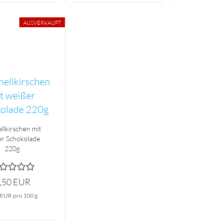
AUSVERKAUFT
llkirschen mit
er Schokolade
220g
,50 EUR
 EUR pro 100 g