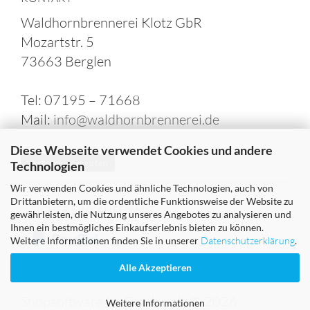
Waldhornbrennerei Klotz GbR
Mozartstr. 5
73663 Berglen
Tel: 07195 – 71668
Mail:
info@waldhornbrennerei.de
Diese Webseite verwendet Cookies und andere
Vertrag widerrufen
Technologien
Wir verwenden Cookies und ähnliche Technologien, auch von
Drittanbietern, um die ordentliche Funktionsweise der Website zu
SICHER EINKAUFEN MIT
gewährleisten, die Nutzung unseres Angebotes zu analysieren und
Ihnen ein bestmögliches Einkaufserlebnis bieten zu können.
Weitere Informationen finden Sie in unserer
Datenschutzerklärung
.
Alle Akzeptieren
Shopsoftware
by Gambio.de © 2026
Weitere Informationen