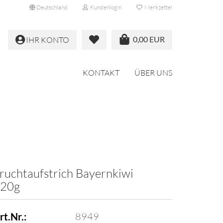
Deutschland
Kundenlogin
Merkzettel
0,00 EUR
IHR KONTO
KONTAKT
ÜBER UNS
ruchtaufstrich Bayernkiwi
20g
8949
rt.Nr.: