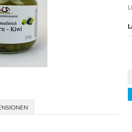
L
L
ENSIONEN