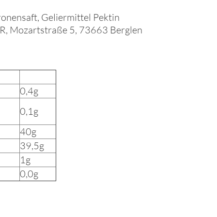
onensaft, Geliermittel Pektin
bR, Mozartstraße 5, 73663 Berglen
:
0,4g
0,1g
e:
40g
:
39,5g
1g
0,0g