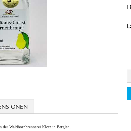
L
L
ENSIONEN
in der Waldhornbrennerei Klotz in Berglen.