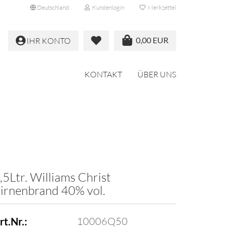
Deutschland
Kundenlogin
Merkzettel
0,00 EUR
IHR KONTO
KONTAKT
ÜBER UNS
,5Ltr. Williams Christ
irnenbrand 40% vol.
10006Q50
rt.Nr.: