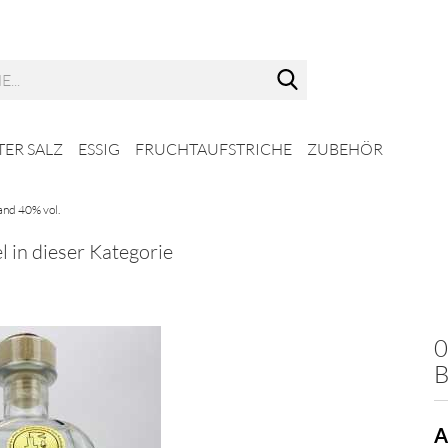
Suche...
ER SALZ
ESSIG
FRUCHTAUFSTRICHE
ZUBEHÖR
and 40% vol.
l in dieser Kategorie
0
B
A