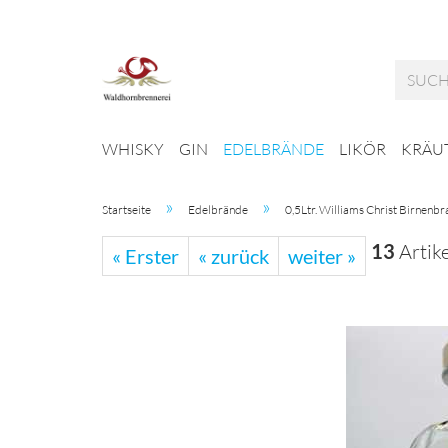
WHISKY
GIN
EDELBRÄNDE
LIKÖR
KRÄUT
»
»
Startseite
Edelbrände
0,5Ltr. Williams Christ Birnenbr
13
Artike
« Erster
« zurück
weiter »